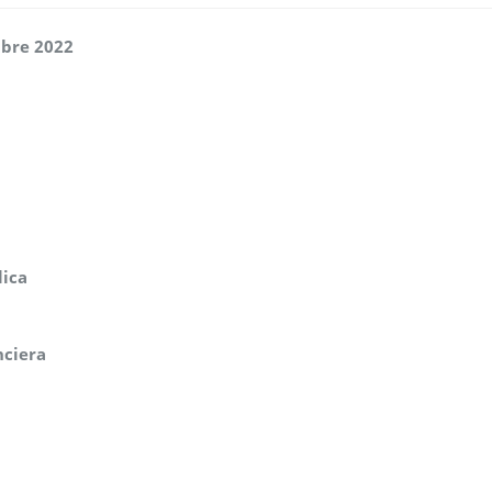
mbre 2022
lica
nciera