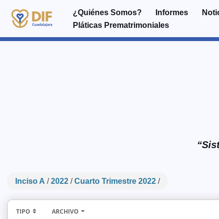
¿Quiénes Somos?
Informes
Noti
Pláticas Prematrimoniales
Saltar
al
contenido
“Sis
Inciso A
/
2022
/
Cuarto Trimestre 2022
/
TIPO
ARCHIVO