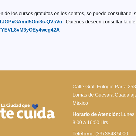
n de los cursos gratuitos en los centros, se puede consultar el 
gYBus1JGPxGAmd5Om3s-QVsVu
. Quienes deseen consultar la ofer
sn-yTYEVL8vM3yOEy4wcg42A
Calle Gral. Eulogio Parra 25
Lomas de Guevara Guadalajar
México
Horario de Atención
: Lunes
8:00 a 16:00 Hrs
Teléfono:
(33) 3848 5000