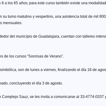
s 6 a los 65 años; para este curso también existe una modalida
 su turno matutino y vespertino, una asistencia total de mil 800
os mensuales.
dedor del municipio de Guadalajara, cuentan con talleres inte
es de los cursos “Sonrisas de Verano”.
simbólica, son de lunes a viernes, finalizando el día 16 de agos
ado, concluyendo el día 3 de agosto.
 en Complejo Sauz, se les invita a comunicarse al 33-4774-03