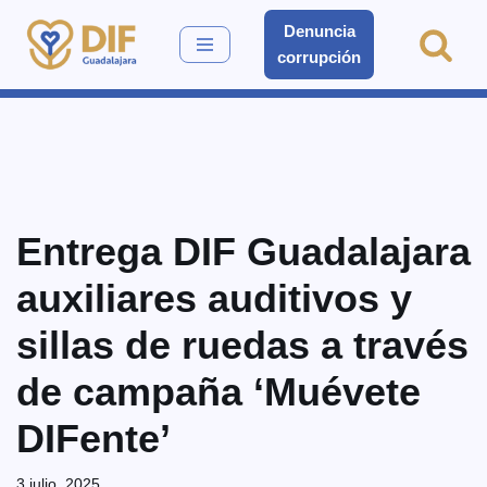
Denuncia
corrupción
Saltar
al
contenido
Entrega DIF Guadalajara
auxiliares auditivos y
sillas de ruedas a través
de campaña ‘Muévete
DIFente’
3 julio, 2025