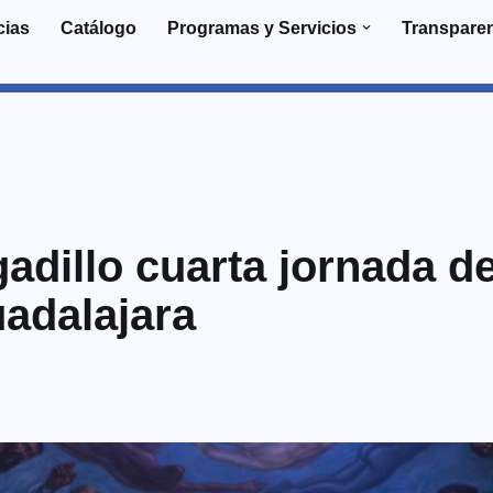
cias
Catálogo
Programas y Servicios
Transpare
adillo cuarta jornada d
uadalajara