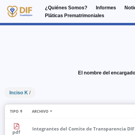
¿Quiénes Somos?
Informes
Noti
Pláticas Prematrimoniales
Saltar
al
contenido
El nombre del encargado 
Inciso K
/
TIPO
ARCHIVO
Integrantes del Comite de Transparencia DIF
pdf