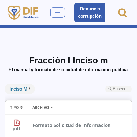
Denuncia
corrupción
Saltar
al
contenido
Fracción I Inciso m
El manual y formato de solicitud de información pública.
Inciso M
/
Buscar…
TIPO
ARCHIVO
Formato Solicitud de información
pdf