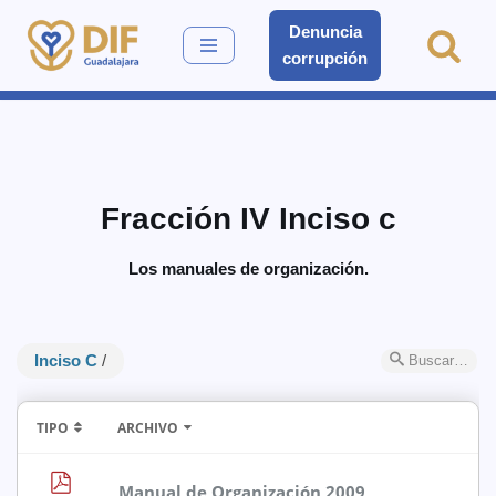
Denuncia
corrupción
Saltar
al
contenido
Fracción IV Inciso c
Los manuales de organización.
Inciso C
/
Buscar…
TIPO
ARCHIVO
Manual de Organización 2009