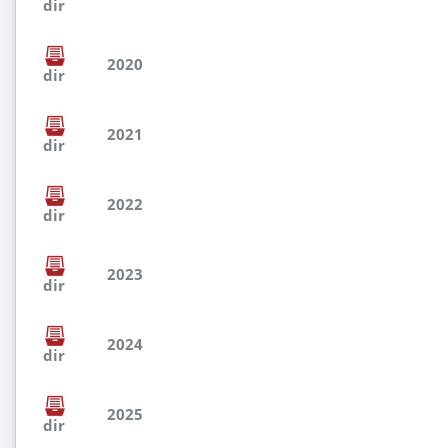
dir
2020
dir
2021
dir
2022
dir
2023
dir
2024
dir
2025
dir