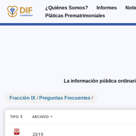
¿Quiénes Somos?
Informes
Noti
Pláticas Prematrimoniales
Saltar
al
contenido
La
información pública ordinaria
Fracción IX
/
Preguntas Frecuentes
/
TIPO
ARCHIVO
2019